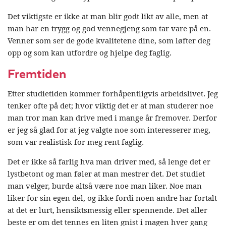
Det viktigste er ikke at man blir godt likt av alle, men at
man har en trygg og god vennegjeng som tar vare på en.
Venner som ser de gode kvalitetene dine, som løfter deg
opp og som kan utfordre og hjelpe deg faglig.
Fremtiden
Etter studietiden kommer forhåpentligvis arbeidslivet. Jeg
tenker ofte på det; hvor viktig det er at man studerer noe
man tror man kan drive med i mange år fremover. Derfor
er jeg så glad for at jeg valgte noe som interesserer meg,
som var realistisk for meg rent faglig.
Det er ikke så farlig hva man driver med, så lenge det er
lystbetont og man føler at man mestrer det. Det studiet
man velger, burde altså være noe man liker. Noe man
liker for sin egen del, og ikke fordi noen andre har fortalt
at det er lurt, hensiktsmessig eller spennende. Det aller
beste er om det tennes en liten gnist i magen hver gang