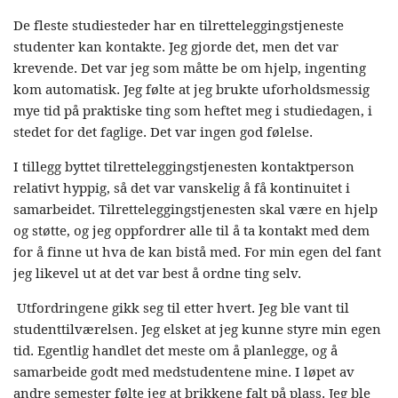
De fleste studiesteder har en tilretteleggingstjeneste
studenter kan kontakte. Jeg gjorde det, men det var
krevende. Det var jeg som måtte be om hjelp, ingenting
kom automatisk. Jeg følte at jeg brukte uforholdsmessig
mye tid på praktiske ting som heftet meg i studiedagen, i
stedet for det faglige. Det var ingen god følelse.
I tillegg byttet tilretteleggingstjenesten kontaktperson
relativt hyppig, så det var vanskelig å få kontinuitet i
samarbeidet. Tilretteleggingstjenesten skal være en hjelp
og støtte, og jeg oppfordrer alle til å ta kontakt med dem
for å finne ut hva de kan bistå med. For min egen del fant
jeg likevel ut at det var best å ordne ting selv.
Utfordringene gikk seg til etter hvert. Jeg ble vant til
studenttilværelsen. Jeg elsket at jeg kunne styre min egen
tid. Egentlig handlet det meste om å planlegge, og å
samarbeide godt med medstudentene mine. I løpet av
andre semester følte jeg at brikkene falt på plass. Jeg ble