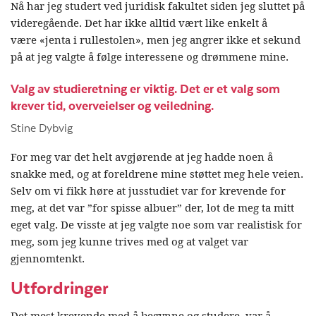
Nå har jeg studert ved juridisk fakultet siden jeg sluttet på
videregående. Det har ikke alltid vært like enkelt å
være «jenta i rullestolen», men jeg angrer ikke et sekund
på at jeg valgte å følge interessene og drømmene mine.
Valg av studieretning er viktig. Det er et valg som
krever tid, overveielser og veiledning.
Stine Dybvig
For meg var det helt avgjørende at jeg hadde noen å
snakke med, og at foreldrene mine støttet meg hele veien.
Selv om vi fikk høre at jusstudiet var for krevende for
meg, at det var ”for spisse albuer” der, lot de meg ta mitt
eget valg. De visste at jeg valgte noe som var realistisk for
meg, som jeg kunne trives med og at valget var
gjennomtenkt.
Utfordringer
Det mest krevende med å begynne og studere, var å