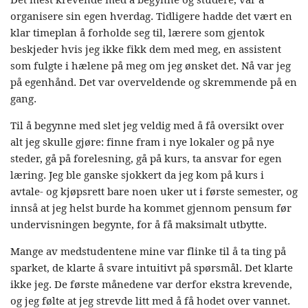
organisere sin egen hverdag. Tidligere hadde det vært en
klar timeplan å forholde seg til, lærere som gjentok
beskjeder hvis jeg ikke fikk dem med meg, en assistent
som fulgte i hælene på meg om jeg ønsket det. Nå var jeg
på egenhånd. Det var overveldende og skremmende på en
gang.
Til å begynne med slet jeg veldig med å få oversikt over
alt jeg skulle gjøre: finne fram i nye lokaler og på nye
steder, gå på forelesning, gå på kurs, ta ansvar for egen
læring. Jeg ble ganske sjokkert da jeg kom på kurs i
avtale- og kjøpsrett bare noen uker ut i første semester, og
innså at jeg helst burde ha kommet gjennom pensum før
undervisningen begynte, for å få maksimalt utbytte.
Mange av medstudentene mine var flinke til å ta ting på
sparket, de klarte å svare intuitivt på spørsmål. Det klarte
ikke jeg. De første månedene var derfor ekstra krevende,
og jeg følte at jeg strevde litt med å få hodet over vannet.