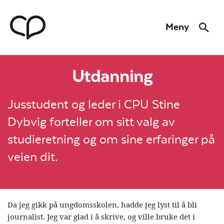
Hopp til hovedmeny
Hopp til innhold
Meny
Søk
Til forsiden
Utdanning
Jusstudent og leder i CPU Stine
Dybvig forteller om sitt valg av
studieretning og om sine erfaringer på
veien dit.
Da jeg gikk på ungdomsskolen, hadde jeg lyst til å bli
journalist. Jeg var glad i å skrive, og ville bruke det i