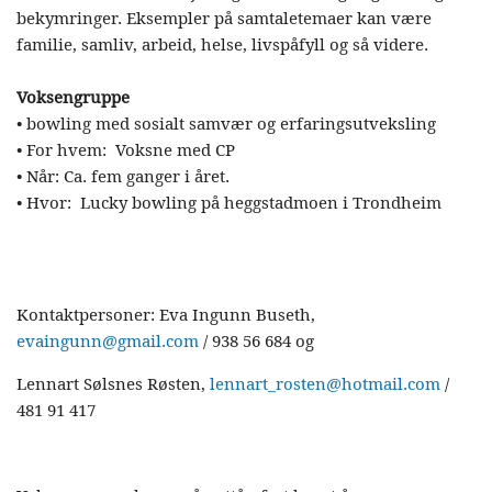
bekymringer. Eksempler på samtaletemaer kan være
familie, samliv, arbeid, helse, livspåfyll og så videre.
Voksengruppe
• bowling med sosialt samvær og erfaringsutveksling
• For hvem: Voksne med CP
• Når: Ca. fem ganger i året.
• Hvor: Lucky bowling på heggstadmoen i Trondheim
Kontaktpersoner: Eva Ingunn Buseth,
evaingunn@gmail.com
/ 938 56 684 og
Lennart Sølsnes Røsten,
lennart_rosten@hotmail.com
/
481 91 417