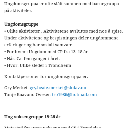
Ungdomsgruppa er ofte slått sammen med barnegruppa
på aktiviteter.
Ungdomsgruppe
• Ulike aktiviteter . Aktivitetene avsluttes med noe å spise.
Under aktivitetene og bespisningen deler ungdommene
erfaringer og har sosialt samvær.
• For hvem: Ungdom med CP fra 13–18 år
• Når: Ca. fem ganger i året.
• Hvor: Ulike steder i Trondheim
Kontaktpersoner for ungdomsgruppa er:
Gry Merket
gry.beate.merket@stolav.no
Tonje Raavand Ovesen
tro1986@hotmail.com
Ung voksengruppe 18-26 år
Møtested for unge voksene med CP i Trøndelag.