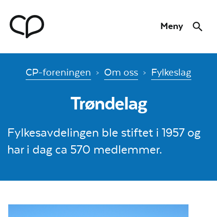
Hopp til hovedmeny
Hopp til innhold
Meny
Søk
Til forsiden
CP-foreningen
Om oss
Fylkeslag
Trøndelag
Fylkesavdelingen ble stiftet i 1957 og
har i dag ca 570 medlemmer.