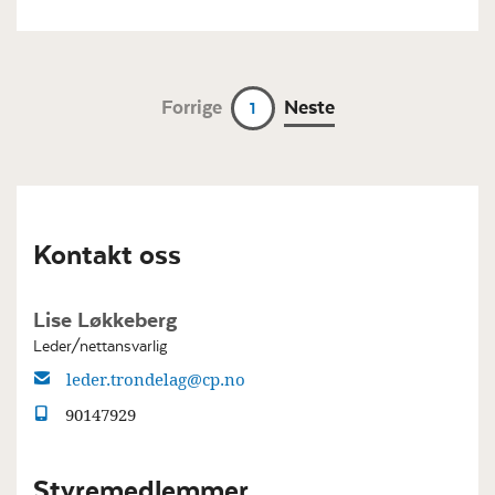
Forrige
Neste
1
Kontakt oss
Lise Løkkeberg
Leder/nettansvarlig
leder.trondelag@cp.no
90147929
Styremedlemmer