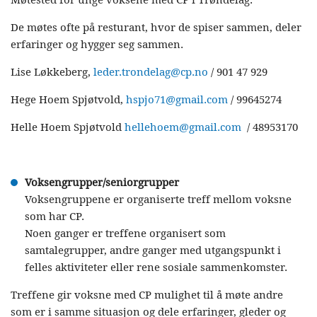
De møtes ofte på resturant, hvor de spiser sammen, deler
erfaringer og hygger seg sammen.
Lise Løkkeberg,
leder.trondelag@cp.no
/ 901 47 929
Hege Hoem Spjøtvold,
hspjo71@gmail.com
/ 99645274
Helle Hoem Spjøtvold
hellehoem@gmail.com
/ 48953170
Voksengrupper/seniorgrupper
Voksengruppene er organiserte treff mellom voksne
som har CP.
Noen ganger er treffene organisert som
samtalegrupper, andre ganger med utgangspunkt i
felles aktiviteter eller rene sosiale sammenkomster.
Treffene gir voksne med CP mulighet til å møte andre
som er i samme situasjon og dele erfaringer, gleder og