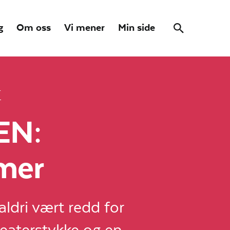
g
Om oss
Vi mener
Min side
Søk
r
EN:
mer
ldri vært redd for
teaterstykke og en