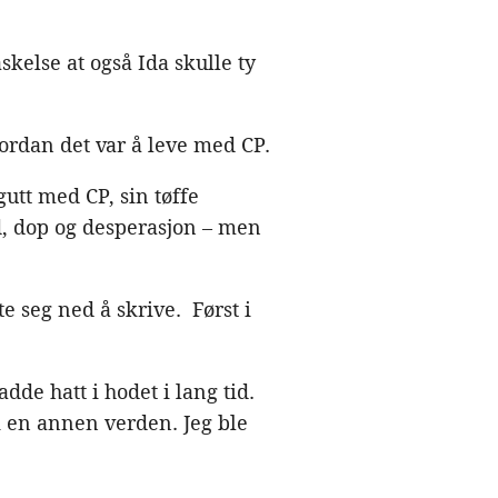
kelse at også Ida skulle ty
vordan det var å leve med CP.
utt med CP, sin tøffe
ld, dop og desperasjon – men
e seg ned å skrive. Først i
adde hatt i hodet i lang tid.
 i en annen verden. Jeg ble