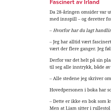
Fascinert av Irland
Da 28-åringen omsider var ut
med innspill – og deretter fo
–
Hvorfor har du lagt handlin
– Jeg har alltid vært fasciner
vært der flere ganger. Jeg fø
Derfor var det helt på sin pl
til seg alle inntrykk, både a
– Alle stedene jeg skriver om 
Hovedpersonen i boka har s
– Dette er ikke en bok som 
Men at Liam sitter i rullesto