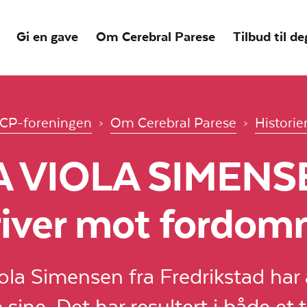
Gi en gave
Om Cerebral Parese
Tilbud til de
CP-foreningen
Om Cerebral Parese
Historie
A VIOLA SIMENS
river mot fordom
ola Simensen fra Fredrikstad har a
ine. Det har resultert i både et 