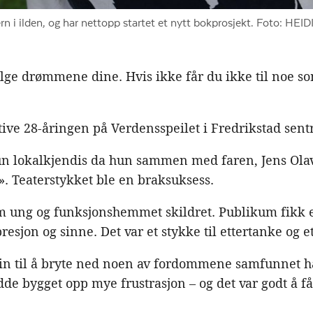
rn i ilden, og har nettopp startet et nytt bokprosjekt. Foto: 
ølge drømmene dine. Hvis ikke får du ikke til noe som
ive 28-åringen på Verdensspeilet i Fredrikstad sent
un lokalkjendis da hun sammen med faren, Jens Ola
». Teaterstykket ble en braksuksess.
 som ung og funksjonshemmet skildret. Publikum fikk 
esjon og sinne. Det var et stykke til ettertanke og 
in til å bryte ned noen av fordommene samfunnet h
de bygget opp mye frustrasjon – og det var godt å få 