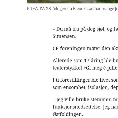
KREATIV: 28-åringen fra Fredrikstad har mange je
– Du må tru på deg sjøl, og f
Simensen.
CP-foreningen møter den akt
Allerede som 17-åring ble h
teaterstykket «Gi meg é pille
I ti forestillinger ble livet
som ensomhet, isolasjon, depr
– Jeg ville bruke stemmen m
funksjonsnedsettelse. Jeg had
Østfoldingen.