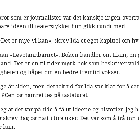
ror som er journalister var det kanskje ingen overras
bare ideen til teaterstykket hun gikk rundt med.
«Det er mye vi kan», skrev Ida et eget kapittel om h
oman «Løvetannbarnet». Boken handler om Liam, en g
rland. Det er en til tider mørk bok som beskriver vo
gheten og håpet om en bedre fremtid vokser.
 år siden, men det tok tid før Ida var klar for å sett
 PCen og hamret løs på tastaturet.
g at det var på tide å få ut ideene og historien jeg h
skrev dag og natt i fire uker. Det var som å trå inn
r hun.