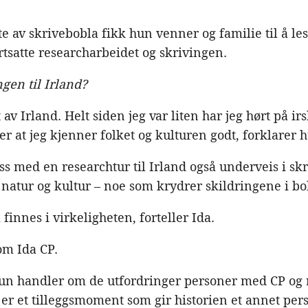
e av skrivebobla fikk hun venner og familie til å 
rtsatte researcharbeidet og skrivingen.
gen til Irland?
t av Irland. Helt siden jeg var liten har jeg hørt på i
ler at jeg kjenner folket og kulturen godt, forklarer 
ass med en researchtur til Irland også underveis i s
v natur og kultur – noe som krydrer skildringene i bo
finnes i virkeligheten, forteller Ida.
om Ida CP.
kun handler om de utfordringer personer med CP og r
l er et tilleggsmoment som gir historien et annet pers