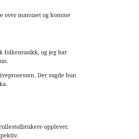
lese over manuset og komme
rsk folkemusikk, og jeg har
hun.
kriveprosessen. Der sugde hun
ka.
ullestolbrukere opplever.
pektiv.