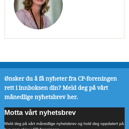
Ønsker du å få nyheter fra CP-foreningen
rett i innboksen din? Meld deg på vårt
månedlige nyhetsbrev her.