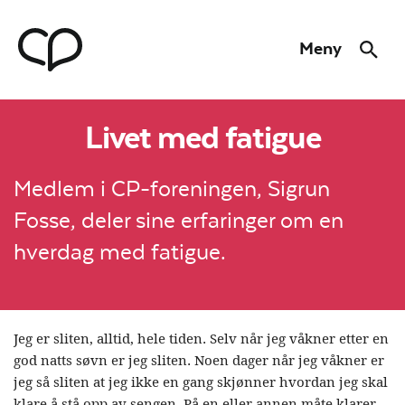
Hopp til hovedmeny
Hopp til innhold
Meny
Søk
Til forsiden
Livet med fatigue
Medlem i CP-foreningen, Sigrun
Fosse, deler sine erfaringer om en
hverdag med fatigue.
Jeg er sliten, alltid, hele tiden. Selv når jeg våkner etter en
god natts søvn er jeg sliten. Noen dager når jeg våkner er
jeg så sliten at jeg ikke en gang skjønner hvordan jeg skal
klare å stå opp av sengen. På en eller annen måte klarer