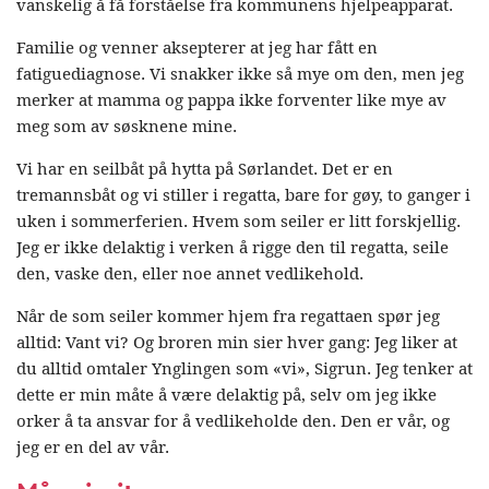
vanskelig å få forståelse fra kommunens hjelpeapparat.
Familie og venner aksepterer at jeg har fått en
fatiguediagnose. Vi snakker ikke så mye om den, men jeg
merker at mamma og pappa ikke forventer like mye av
meg som av søsknene mine.
Vi har en seilbåt på hytta på Sørlandet. Det er en
tremannsbåt og vi stiller i regatta, bare for gøy, to ganger i
uken i sommerferien. Hvem som seiler er litt forskjellig.
Jeg er ikke delaktig i verken å rigge den til regatta, seile
den, vaske den, eller noe annet vedlikehold.
Når de som seiler kommer hjem fra regattaen spør jeg
alltid: Vant vi? Og broren min sier hver gang: Jeg liker at
du alltid omtaler Ynglingen som «vi», Sigrun. Jeg tenker at
dette er min måte å være delaktig på, selv om jeg ikke
orker å ta ansvar for å vedlikeholde den. Den er vår, og
jeg er en del av vår.