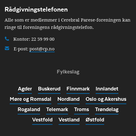
Rådgivningstelefonen
Alle som er medlemmer i Cerebral Parese-foreningen kan
ringe til foreningens rådgivningstelefon.
Kontor: 22 59 99 00
E-post:
post@cp.no
Fylkeslag
Agder
Buskerud
Finnmark
Innlandet
Møre og Romsdal
Nordland
Oslo og Akershus
Rogaland
Telemark
Troms
Trøndelag
Vestfold
Vestland
Østfold