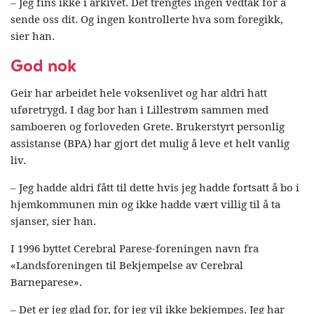
– Jeg fins ikke i arkivet. Det trengtes ingen vedtak for å
sende oss dit. Og ingen kontrollerte hva som foregikk,
sier han.
God nok
Geir har arbeidet hele voksenlivet og har aldri hatt
uføretrygd. I dag bor han i Lillestrøm sammen med
samboeren og forloveden Grete. Brukerstyrt personlig
assistanse (BPA) har gjort det mulig å leve et helt vanlig
liv.
– Jeg hadde aldri fått til dette hvis jeg hadde fortsatt å bo i
hjemkommunen min og ikke hadde vært villig til å ta
sjanser, sier han.
I 1996 byttet Cerebral Parese-foreningen navn fra
«Landsforeningen til Bekjempelse av Cerebral
Barneparese».
– Det er jeg glad for, for jeg vil ikke bekjempes. Jeg har