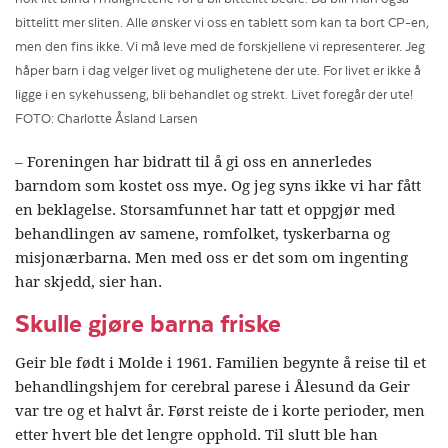
bittelitt mer sliten. Alle ønsker vi oss en tablett som kan ta bort CP-en,
men den fins ikke. Vi må leve med de forskjellene vi representerer. Jeg
håper barn i dag velger livet og mulighetene der ute. For livet er ikke å
ligge i en sykehusseng, bli behandlet og strekt. Livet foregår der ute!
FOTO: Charlotte Åsland Larsen
– Foreningen har bidratt til å gi oss en annerledes
barndom som kostet oss mye. Og jeg syns ikke vi har fått
en beklagelse. Storsamfunnet har tatt et oppgjør med
behandlingen av samene, romfolket, tyskerbarna og
misjonærbarna. Men med oss er det som om ingenting
har skjedd, sier han.
Skulle gjøre barna friske
Geir ble født i Molde i 1961. Familien begynte å reise til et
behandlingshjem for cerebral parese i Ålesund da Geir
var tre og et halvt år. Først reiste de i korte perioder, men
etter hvert ble det lengre opphold. Til slutt ble han