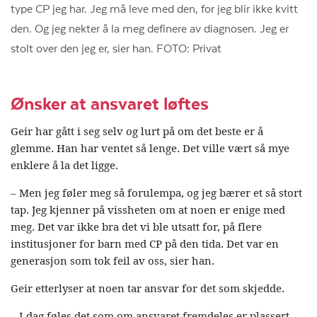
type CP jeg har. Jeg må leve med den, for jeg blir ikke kvitt
den. Og jeg nekter å la meg definere av diagnosen. Jeg er
stolt over den jeg er, sier han. FOTO: Privat
Ønsker at ansvaret løftes
Geir har gått i seg selv og lurt på om det beste er å
glemme. Han har ventet så lenge. Det ville vært så mye
enklere å la det ligge.
– Men jeg føler meg så forulempa, og jeg bærer et så stort
tap. Jeg kjenner på vissheten om at noen er enige med
meg. Det var ikke bra det vi ble utsatt for, på flere
institusjoner for barn med CP på den tida. Det var en
generasjon som tok feil av oss, sier han.
Geir etterlyser at noen tar ansvar for det som skjedde.
– I dag føles det som om ansvaret fremdeles er plassert