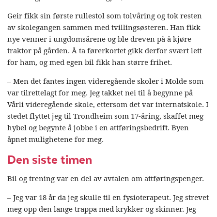
Geir fikk sin første rullestol som tolvåring og tok resten
av skolegangen sammen med tvillingsøsteren. Han fikk
nye venner i ungdomsårene og ble dreven på å kjøre
traktor på gården. Å ta førerkortet gikk derfor svært lett
for ham, og med egen bil fikk han større frihet.
– Men det fantes ingen videregående skoler i Molde som
var tilrettelagt for meg. Jeg takket nei til å begynne på
Vårli videregående skole, ettersom det var internatskole. I
stedet flyttet jeg til Trondheim som 17-åring, skaffet meg
hybel og begynte å jobbe i en attføringsbedrift. Byen
åpnet mulighetene for meg.
Den siste timen
Bil og trening var en del av avtalen om attføringspenger.
– Jeg var 18 år da jeg skulle til en fysioterapeut. Jeg strevet
meg opp den lange trappa med krykker og skinner. Jeg