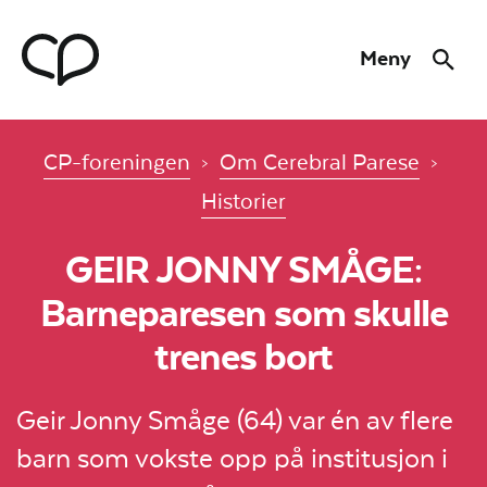
Hopp til hovedmeny
Hopp til innhold
Meny
Søk
Til forsiden
CP-foreningen
Om Cerebral Parese
Historier
GEIR JONNY SMÅGE:
Barneparesen som skulle
trenes bort
Geir Jonny Småge (64) var én av flere
barn som vokste opp på institusjon i