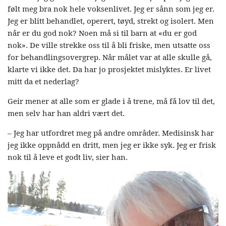
følt meg bra nok hele voksenlivet. Jeg er sånn som jeg er.
Jeg er blitt behandlet, operert, tøyd, strekt og isolert. Men
når er du god nok? Noen må si til barn at «du er god
nok». De ville strekke oss til å bli friske, men utsatte oss
for behandlingsovergrep. Når målet var at alle skulle gå,
klarte vi ikke det. Da har jo prosjektet mislyktes. Er livet
mitt da et nederlag?
Geir mener at alle som er glade i å trene, må få lov til det,
men selv har han aldri vært det.
– Jeg har utfordret meg på andre områder. Medisinsk har
jeg ikke oppnådd en dritt, men jeg er ikke syk. Jeg er frisk
nok til å leve et godt liv, sier han.