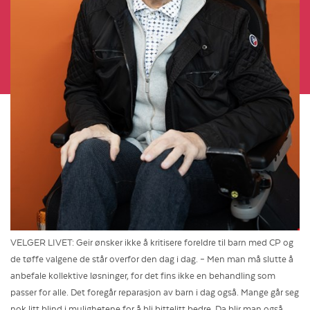
VELGER LIVET: Geir ønsker ikke å kritisere foreldre til barn med CP og
de tøffe valgene de står overfor den dag i dag. – Men man må slutte å
anbefale kollektive løsninger, for det fins ikke en behandling som
passer for alle. Det foregår reparasjon av barn i dag også. Mange går seg
nok litt blind i mulighetene for å bli bittelitt bedre. Da blir man også