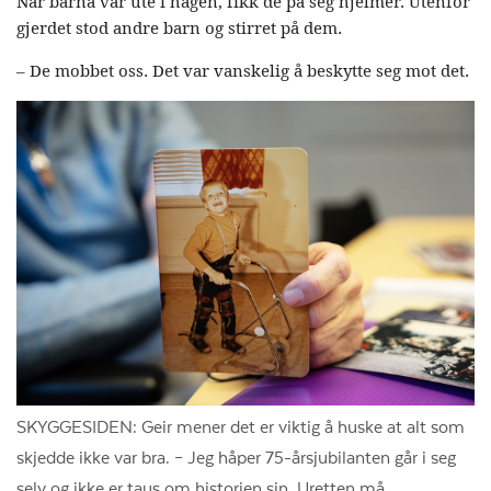
Når barna var ute i hagen, fikk de på seg hjelmer. Utenfor
gjerdet stod andre barn og stirret på dem.
– De mobbet oss. Det var vanskelig å beskytte seg mot det.
SKYGGESIDEN: Geir mener det er viktig å huske at alt som
skjedde ikke var bra. – Jeg håper 75-årsjubilanten går i seg
selv og ikke er taus om historien sin. Uretten må