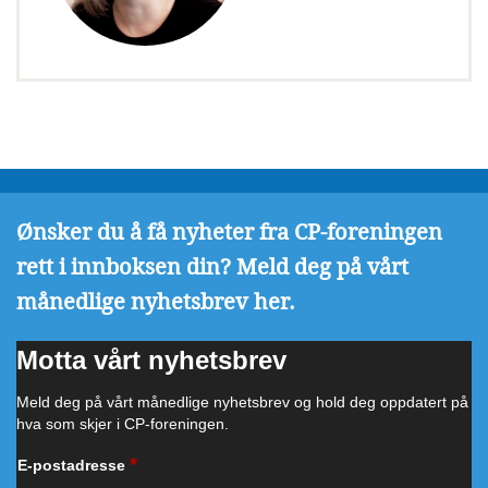
Ønsker du å få nyheter fra CP-foreningen
rett i innboksen din? Meld deg på vårt
månedlige nyhetsbrev her.