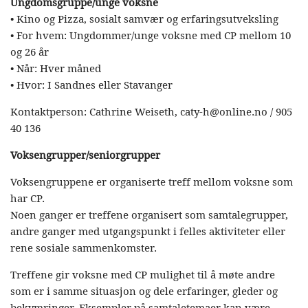
Ungdomsgruppe/unge voksne
• Kino og Pizza, sosialt samvær og erfaringsutveksling
• For hvem: Ungdommer/unge voksne med CP mellom 10
og 26 år
• Når: Hver måned
• Hvor: I Sandnes eller Stavanger
Kontaktperson: Cathrine Weiseth, caty-h@online.no / 905
40 136
Voksengrupper/seniorgrupper
Voksengruppene er organiserte treff mellom voksne som
har CP.
Noen ganger er treffene organisert som samtalegrupper,
andre ganger med utgangspunkt i felles aktiviteter eller
rene sosiale sammenkomster.
Treffene gir voksne med CP mulighet til å møte andre
som er i samme situasjon og dele erfaringer, gleder og
bekymringer. Eksempler på samtaletemaer kan være