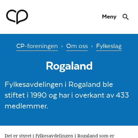
Hopp til hovedmeny
Hopp til innhold
Meny
Søk
Til forsiden
CP-foreningen
Om oss
Fylkeslag
Rogaland
Fylkesavdelingen i Rogaland ble
stiftet i 1990 og har i overkant av 433
medlemmer.
Det er styret i fylkesavdelingen i Rogaland som er