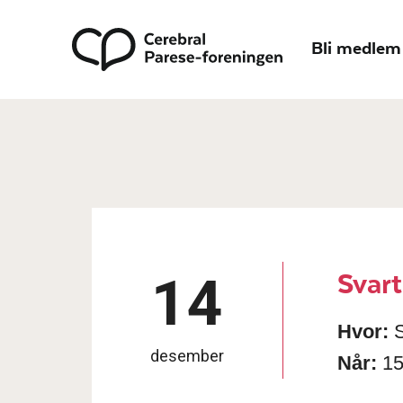
Hopp til hovedmeny
Hopp til innhold
Til forsiden
Bli medlem
Svart
14
Hvor:
S
desember
Når:
15