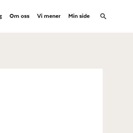
g
Om oss
Vi mener
Min side
Søk