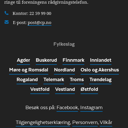
ringe til foreningens rådgivningstelefon.
Kontor: 22 59 99 00
E-post:
post@cp.no
Fylkeslag
Agder
Buskerud
Finnmark
Innlandet
Møre og Romsdal
Nordland
Oslo og Akershus
Rogaland
Telemark
Troms
Trøndelag
Vestfold
Vestland
Østfold
Besøk oss på:
Facebook
,
Instagram
Tilgjengelighetserklæring
,
Personvern
,
Vilkår