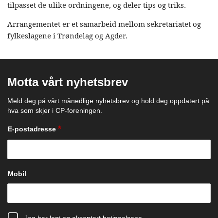
tilpasset de ulike ordningene, og deler tips og triks.
Arrangementet er et samarbeid mellom sekretariatet og
fylkeslagene i Trøndelag og Agder.