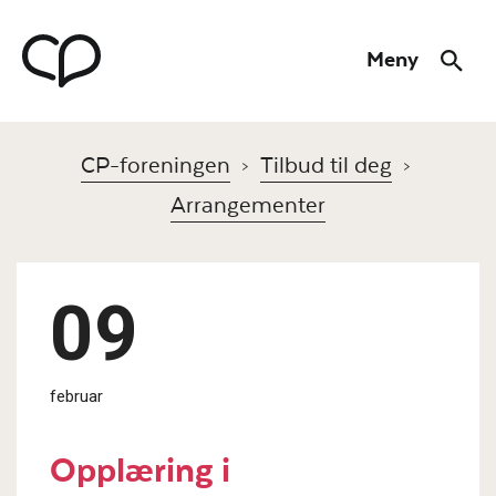
Hopp til hovedmeny
Hopp til innhold
Meny
Søk
Til forsiden
CP-foreningen
Tilbud til deg
Arrangementer
09
februar
Opplæring i